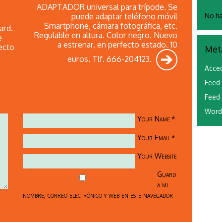
ADAPTADOR universal para trípode. Se
puede adaptar teléfono móvil
No ha
Smartphone, cámara fotográfica, etc.
ard.
Regulable en altura. Color negro. Nuevo
e
a estrenar, en perfecto estado. 10
ecto
Met
euros. Tlf. 666-204123.
Acce
Feed 
Feed 
Word
Your Name
*
Your Email
*
Your Website
Guard
a mi
nombre, correo electrónico y web en este navegador