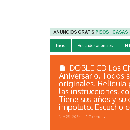
ANUNCIOS GRATIS
PISOS · CASAS
Inicio
Buscador anuncios
El
DOBLE CD Los Ch
Aniversario. Todos s
originales. Reliquia 
las instrucciones, co
Tiene sus años y su
impoluto. Escucho of
Nov 28, 2024
|
0 Comments