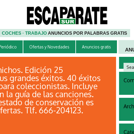
 · COCHES · TRABAJO
ANUNCIOS POR PALABRAS GRATIS
 Periódico
Ofertas y Novedades
Anuncios gratis
AN
ichos. Edición 25
us grandes éxitos. 40 éxitos
Come
para coleccionistas. Incluye
n la guía de las canciones.
 estado de conservación es
Arch
ertas. Tlf. 666-204123.
Cate