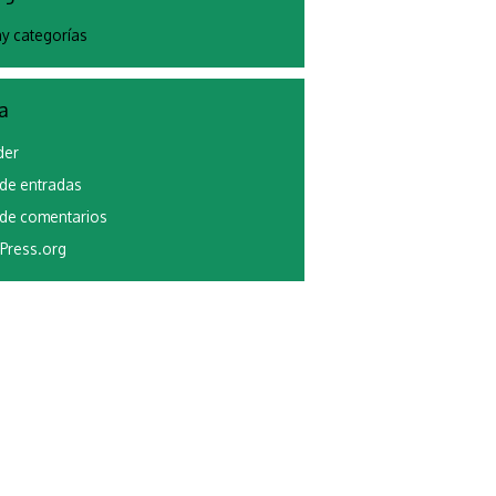
y categorías
a
der
de entradas
de comentarios
Press.org