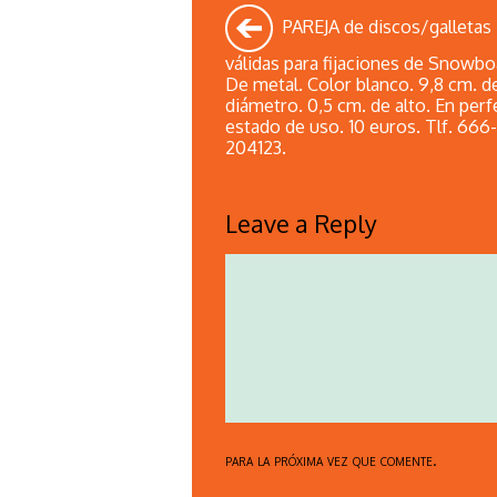
PAREJA de discos/galletas
válidas para fijaciones de Snowbo
De metal. Color blanco. 9,8 cm. d
diámetro. 0,5 cm. de alto. En perf
estado de uso. 10 euros. Tlf. 666-
204123.
Leave a Reply
para la próxima vez que comente.