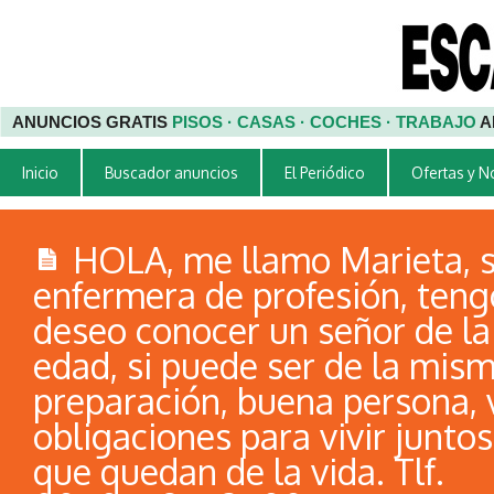
ANUNCIOS GRATIS
PISOS · CASAS · COCHES · TRABAJO
A
Inicio
Buscador anuncios
El Periódico
Ofertas y 
HOLA, me llamo Marieta, 
enfermera de profesión, teng
deseo conocer un señor de l
edad, si puede ser de la mis
preparación, buena persona, v
obligaciones para vivir juntos
que quedan de la vida. Tlf.