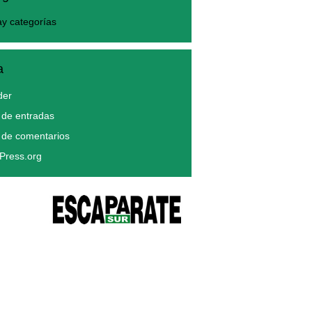
y categorías
a
der
de entradas
 de comentarios
Press.org