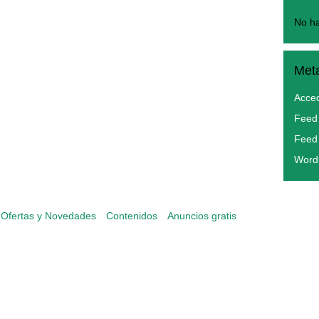
No ha
OFERTAS, descuentos y novedades
Met
Acce
Feed 
Feed
Word
Ofertas y Novedades
Contenidos
Anuncios gratis