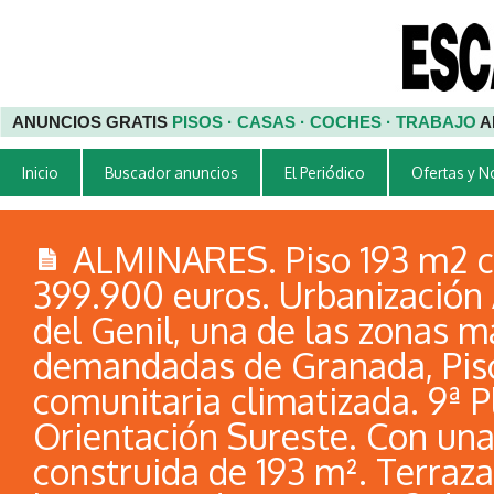
ANUNCIOS GRATIS
PISOS · CASAS · COCHES · TRABAJO
A
Inicio
Buscador anuncios
El Periódico
Ofertas y 
ALMINARES. Piso 193 m2 c
399.900 euros. Urbanización
del Genil, una de las zonas m
demandadas de Granada, Pis
comunitaria climatizada. 9ª P
Orientación Sureste. Con una
construida de 193 m². Terraza