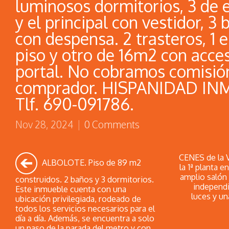
luminosos dormitorios, 3 de e
y el principal con vestidor, 3
con despensa. 2 trasteros, 1 
piso y otro de 16m2 con acce
portal. No cobramos comisió
comprador. HISPANIDAD INM
Tlf. 690-091786.
Nov 28, 2024
|
0 Comments
CENES de la V
ALBOLOTE. Piso de 89 m2
la 1ª planta 
amplio salón 
construidos. 2 baños y 3 dormitorios.
independi
Este inmueble cuenta con una
luces y u
ubicación privilegiada, rodeado de
todos los servicios necesarios para el
día a día. Además, se encuentra a solo
un paso de la parada del metro y con