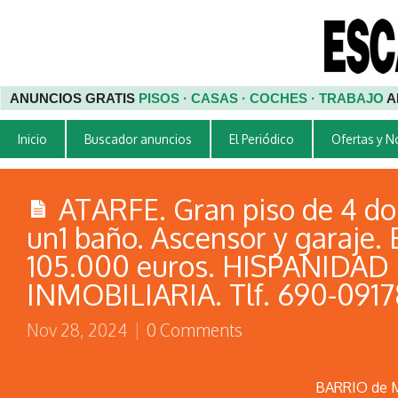
ANUNCIOS GRATIS
PISOS · CASAS · COCHES · TRABAJO
A
Inicio
Buscador anuncios
El Periódico
Ofertas y 
ATARFE. Gran piso de 4 do
un1 baño. Ascensor y garaje.
105.000 euros. HISPANIDAD
INMOBILIARIA. Tlf. 690-0917
Nov 28, 2024
|
0 Comments
BARRIO de Mo