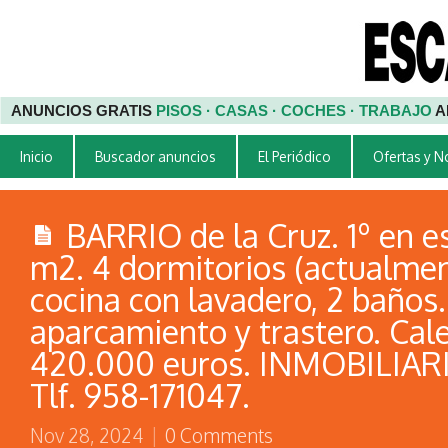
ANUNCIOS GRATIS
PISOS · CASAS · COCHES · TRABAJO
A
Inicio
Buscador anuncios
El Periódico
Ofertas y 
BARRIO de la Cruz. 1º en e
m2. 4 dormitorios (actualment
cocina con lavadero, 2 baños.
aparcamiento y trastero. Cale
420.000 euros. INMOBILIAR
Tlf. 958-171047.
Nov 28, 2024
|
0 Comments