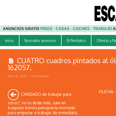
ANUNCIOS GRATIS
PISOS · CASAS · COCHES · TRABAJO
A
Inicio
Buscador anuncios
El Periódico
Ofertas y 
CUATRO cuadros pintados al óle
162057.
Nov 28, 2024
|
0 Comments
HUCHA. 2
CANSADO de trabajar para
otros?, no lo dude más, sale en
traspaso bonita peluquería montada
para empezar a trabajar de inmediato.