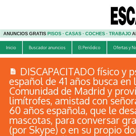
ANUNCIOS GRATIS
PISOS · CASAS · COCHES · TRABAJO
A
Inicio
Buscador anuncios
El Periódico
Ofertas y 
DISCAPACITADO físico y p
español de 41 años busca en 
Comunidad de Madrid y provi
limítrofes, amistad con seño
60 años española, que le des
mascotas, para conversar gr
(por Skype) o en su propio do