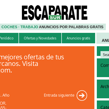
 · COCHES · TRABAJO
ANUNCIOS POR PALABRAS GRATIS
 Periódico
Ofertas y Novedades
Anuncios gratis
AN
ejores ofertas de tus
canos. Visita
Come
com.
Arch
. Año
Entrada siguiente
TOR.
Cate
655-