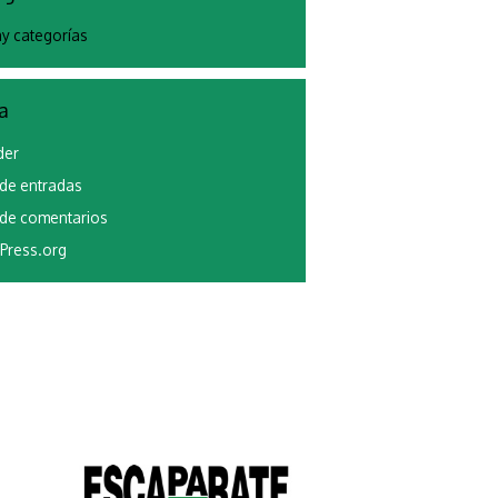
y categorías
a
der
de entradas
de comentarios
Press.org