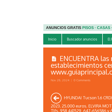
ANUNCIOS GRATIS
PISOS · CASAS
Inicio
Buscador anuncios
El
ENCUENTRA las m
establecimientos cer
www.guiaprincipal.
Nov 28, 2024
|
0 Comments
HYUNDAI Tucson 1.6 CRDI
2023. 25.000 euros. ELVIRA MO
Tlfs. 958 441529, 647-656586 y 