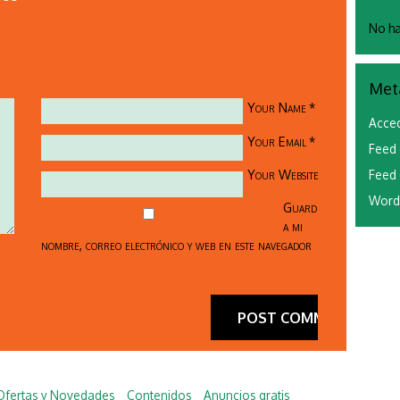
No ha
Met
Your Name
*
Acce
Your Email
*
Feed 
Your Website
Feed 
Word
Guard
a mi
nombre, correo electrónico y web en este navegador
Ofertas y Novedades
Contenidos
Anuncios gratis