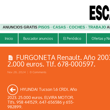
ANUNCIOS GRATIS
PISOS · CASAS · COCHES · TRABAJO
A
Inicio
Buscador anuncios
El Periódico
Ofertas y 
FURGONETA Renault. Año 2003.
2.000 euros. Tlf. 678-000597.
Nov 28, 2024
|
0 Comments
HYUNDAI Tucson 1.6 CRDI. Año
2023. 25.000 euros. ELVIRA MOTOR.
Tlfs. 958 441529, 647-656586 y 655-
982899.