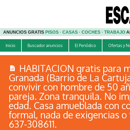
ANUNCIOS GRATIS
PISOS · CASAS · COCHES · TRABAJO
A
Inicio
Buscador anuncios
El Periódico
Ofertas y 
HABITACION gratis para m
Granada (Barrio de La Cartuja
convivir con hombre de 50 año
pareja. Zona tranquila. No im
edad. Casa amueblada con co
formal, nada de exigencias o t
637-308611.