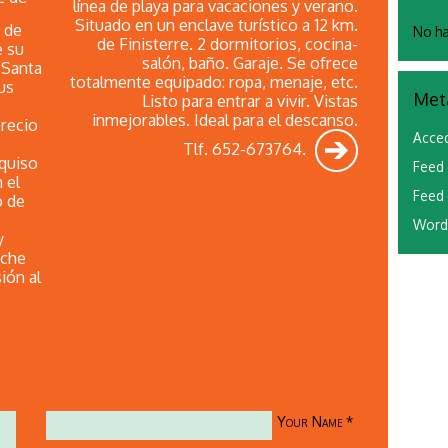
línea de playa para vacaciones y verano.
Situado en un enclave turístico a 12 km.
d de
No ha
de Finisterre. 2 dormitorios, cocina-
e su
salón, baño. Garaje. Se ofrece
 Santa
totalmente equipado: ropa, menaje, etc.
us
Met
Listo para entrar a vivir. Vistas
inmejorables. Ideal para el descanso.
precio
Acce
Tlf. 652-673764.
 quiso
Feed 
 el
Feed 
o de
Word
y
eche
ión al
Your Name
*