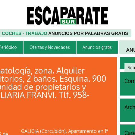
 · COCHES · TRABAJO
ANUNCIOS POR PALABRAS GRATIS
 Periódico
Ofertas y Novedades
Anuncios gratis
AN
ología, zona. Alquiler
torios, 2 baños. Esquina. 900
Come
unidad de propietarios y
LIARIA FRANVI. Tlf. 958-
Arch
GALICIA (Corcubión). Apartamento en 1ª
Cate
2 de