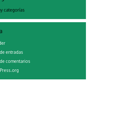
y categorías
a
der
de entradas
de comentarios
Press.org