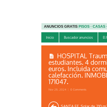
ANUNCIOS GRATIS
PISOS · CASAS
Inicio
Buscador anuncios
El
HOSPITAL Traumat
estudiantes. 4 dormi
euros. Incluida com
calefacción. INMOBI
171047.
Nov 28, 2024
|
0 Comments
SANTA FE. Solar de 210 m