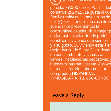
parcela. 79.000 euros. Posibilida
construir 252 m2. ¿Le gustaría qu
familia resida en la mejor zona de
Fe? ¿Quiere construir la casa de s
sueños? Le presentamos la
oportunidad de adquirir al mejor 
un fantástico solar donde podrá
construir la vivienda que siempre
y a su gusto. Su vivienda estará en
mejor barrio de Santa Fe, rodead
un buen ambiente vecinal, zonas
verdes, instalaciones deportivas, 
buenas zonas para pasear. Aprov
esta ocasión. No cobramos comis
comprador. HISPANIDAD
INMOBILIARIA. Tlf. 690-091786.
Leave a Reply