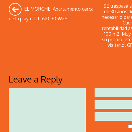
SE traspasa 
EL MORCHE. Apartamento cerca
de 30 años d
necesario para
de la playa. Tlf. 610-305926.
Clie
rentabilidad 
100 m2. Muy 
su propio jef
visitarlo.
Leave a Reply