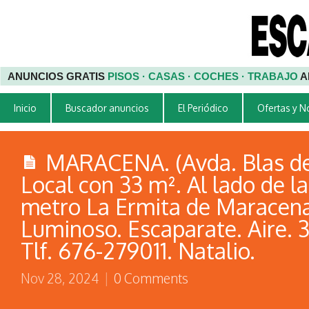
ANUNCIOS GRATIS
PISOS · CASAS · COCHES · TRABAJO
A
Inicio
Buscador anuncios
El Periódico
Ofertas y 
MARACENA. (Avda. Blas de
Local con 33 m². Al lado de l
metro La Ermita de Maracena
Luminoso. Escaparate. Aire. 
Tlf. 676-279011. Natalio.
Nov 28, 2024
|
0 Comments