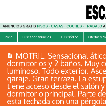
ANUNCIOS GRATIS
PISOS · CASAS · COCHES · TRABAJO
A
Inicio
Buscador anuncios
El Periódico
Ofertas y 
MOTRIL. Sensacional ático
dormitorios y 2 baños. Muy c
luminoso. Todo exterior. Asc
garaje. Gran terraza. La estu
tiene acceso desde el salón y
dormitorio principal. Parte de
esta techada con una pérgol