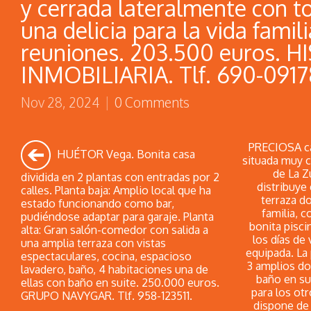
y cerrada lateralmente con t
una delicia para la vida famili
reuniones. 203.500 euros. 
INMOBILIARIA. Tlf. 690-0917
Nov 28, 2024
|
0 Comments
PRECIOSA cas
HUÉTOR Vega. Bonita casa
situada muy 
de La Zu
dividida en 2 plantas con entradas por 2
distribuye
calles. Planta baja: Amplio local que ha
terraza d
estado funcionando como bar,
familia, c
pudiéndose adaptar para garaje. Planta
bonita pisci
alta: Gran salón-comedor con salida a
los días de
una amplia terraza con vistas
equipada. La 
espectaculares, cocina, espacioso
3 amplios do
lavadero, baño, 4 habitaciones una de
baño en su
ellas con baño en suite. 250.000 euros.
para los ot
GRUPO NAVYGAR. Tlf. 958-123511.
dispone de