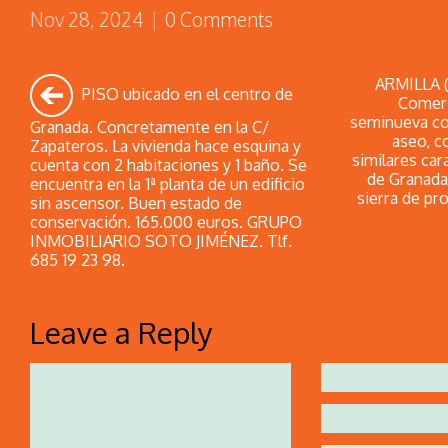
Nov 28, 2024
|
0 Comments
ARMILLA (
PISO ubicado en el centro de
Comerc
seminueva co
Granada. Concretamente en la C/
aseo, c
Zapateros. La vivienda hace esquina y
similares cara
cuenta con 2 habitaciones y 1 baño. Se
de Granada
encuentra en la 1ª planta de un edificio
sierra de pro
sin ascensor. Buen estado de
conservación. 165.000 euros. GRUPO
INMOBILIARIO SOTO JIMÉNEZ. Tlf.
685 19 23 98.
Leave a Reply