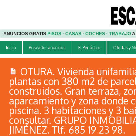
ANUNCIOS GRATIS
PISOS · CASAS · COCHES · TRABAJO
A
Inicio
Buscador anuncios
El Periódico
Ofertas y 
OTURA. Vivienda unifamili
plantas con 380 m2 de parce
construidos. Gran terraza, zo
aparcamiento y zona donde c
piscina. 3 habitaciones y 3 ba
consultar. GRUPO INMOBIL
JIMÉNEZ. Tlf. 685 19 23 98.