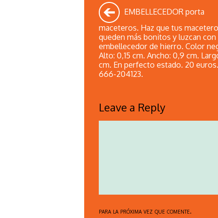
EMBELLECEDOR porta
maceteros. Haz que tus maceter
queden más bonitos y luzcan con
embellecedor de hierro. Color ne
Alto: 0,15 cm. Ancho: 0,9 cm. Largo
cm. En perfecto estado. 20 euros.
666-204123.
Leave a Reply
para la próxima vez que comente.