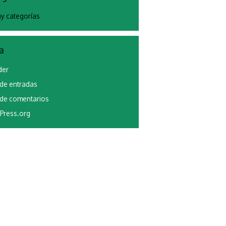
y categorías
a
der
de entradas
de comentarios
Press.org