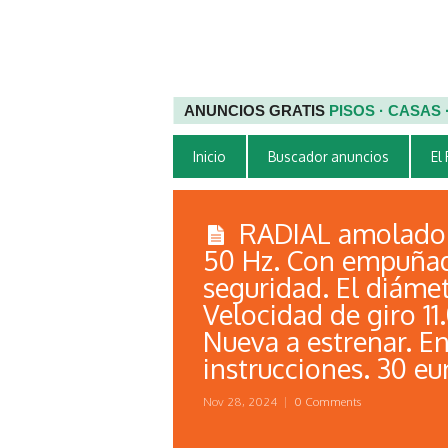
ANUNCIOS GRATIS
PISOS · CASAS
Inicio
Buscador anuncios
El
RADIAL amolador
50 Hz. Con empuñadu
seguridad. El diámet
Velocidad de giro 11
Nueva a estrenar. En
instrucciones. 30 eu
Nov 28, 2024
|
0 Comments