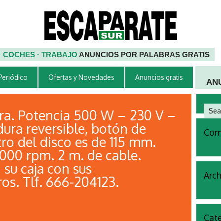
 · COCHES · TRABAJO
ANUNCIOS POR PALABRAS GRATIS
 Periódico
Ofertas y Novedades
Anuncios gratis
AN
a. Potencia 500 W – 230 V –
ra reversible, botón de
Come
ro del disco es de 115 mm.
.000 rpm. 2 m. de cable.
 su caja con sus
Arch
ros. Tlf. 666-204123.
Cate