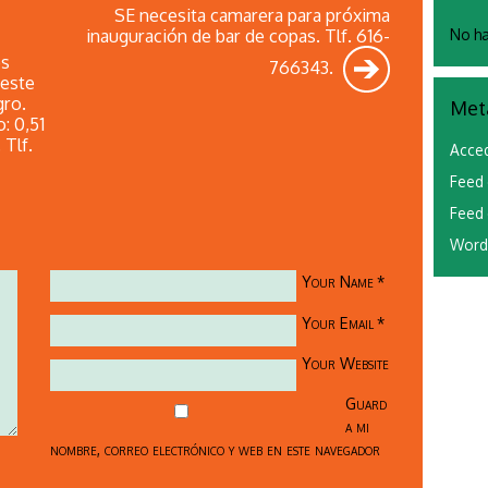
SE necesita camarera para próxima
inauguración de bar de copas. Tlf. 616-
No ha
os
766343.
 este
gro.
Met
: 0,51
 Tlf.
Acce
Feed 
Feed 
Word
Your Name
*
Your Email
*
Your Website
Guard
a mi
nombre, correo electrónico y web en este navegador