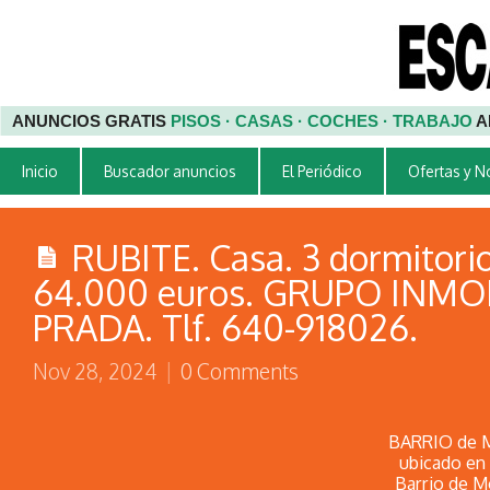
ANUNCIOS GRATIS
PISOS · CASAS · COCHES · TRABAJO
A
Inicio
Buscador anuncios
El Periódico
Ofertas y 
RUBITE. Casa. 3 dormitorio
64.000 euros. GRUPO INMO
PRADA. Tlf. 640-918026.
Nov 28, 2024
|
0 Comments
BARRIO de Mo
ubicado en 
Barrio de M