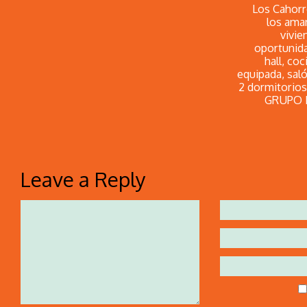
Los Cahorr
los aman
vivie
oportunida
hall, co
equipada, sal
2 dormitorios
GRUPO N
Leave a Reply