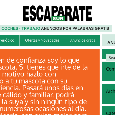
 · COCHES · TRABAJO
ANUNCIOS POR PALABRAS GRATIS
 Periódico
Ofertas y Novedades
Anuncios gratis
AN
en de confianza soy lo que
cota. Si tienes que irte de la
Come
r motivo hazlo con
do a tu mascota con su
iencia. Pasará unos días en
Arch
cálido y familiar, podrá
la suya y sin ningún tipo de
 numerosas ocasiones al día.
Cate