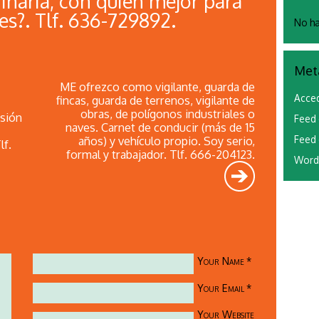
rinaria, con quien mejor para
es?. Tlf. 636-729892.
No ha
Met
ME ofrezco como vigilante, guarda de
Acce
fincas, guarda de terrenos, vigilante de
obras, de polígonos industriales o
rsión
Feed 
naves. Carnet de conducir (más de 15
años) y vehículo propio. Soy serio,
Feed 
lf.
formal y trabajador. Tlf. 666-204123.
Word
Your Name
*
Your Email
*
Your Website