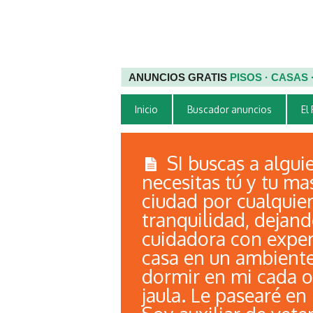
ANUNCIOS GRATIS
PISOS · CASAS
Inicio
Buscador anuncios
El
SI buscas a algui
necesitas tú y tu mas
ciudad por cualquie
tranquilidad, dejan
cuidadora con exper
casa en un ambiente 
dormir en mi cada o 
jaula. Le pasearé en