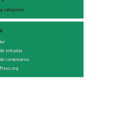
y categorías
a
der
de entradas
de comentarios
Press.org