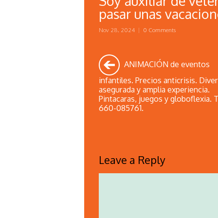
Soy auxiliar de vete
pasar unas vacacion
Nov 28, 2024
|
0 Comments
ANIMACIÓN de eventos
infantiles. Precios anticrisis. Dive
asegurada y amplia experiencia.
Pintacaras, juegos y globoflexia. T
660-085761.
Leave a Reply