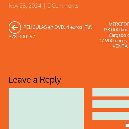
Nov 28, 2024
|
0 Comments
MERCEDES
PELICULAS en DVD. 4 euros. Tlf.
138.000 km.
Cargado d
678-000597.
17.900 euros
VENTA 
Leave a Reply