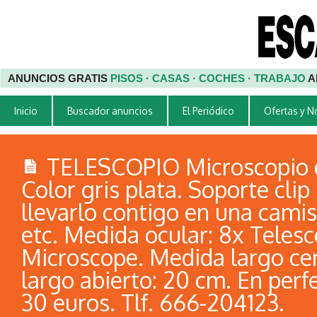
ANUNCIOS GRATIS
PISOS · CASAS · COCHES · TRABAJO
A
Inicio
Buscador anuncios
El Periódico
Ofertas y 
TELESCOPIO Microscopio de
Color gris plata. Soporte clip
llevarlo contigo en una camis
etc. Medida ocular: 8x Teles
Microscope. Medida largo cer
largo abierto: 20 cm. En perf
30 euros. Tlf. 666-204123.