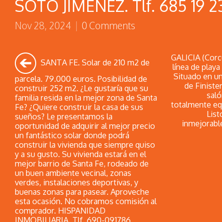
SOTO JIMÉNEZ. Tlf. 685 19 2
Nov 28, 2024
|
0 Comments
GALICIA (Corc
SANTA FE. Solar de 210 m2 de
línea de playa
Situado en un
parcela. 79.000 euros. Posibilidad de
de Finiste
construir 252 m2. ¿Le gustaría que su
saló
familia resida en la mejor zona de Santa
totalmente eq
Fe? ¿Quiere construir la casa de sus
List
sueños? Le presentamos la
inmejorable
oportunidad de adquirir al mejor precio
un fantástico solar donde podrá
construir la vivienda que siempre quiso
y a su gusto. Su vivienda estará en el
mejor barrio de Santa Fe, rodeado de
un buen ambiente vecinal, zonas
verdes, instalaciones deportivas, y
buenas zonas para pasear. Aproveche
esta ocasión. No cobramos comisión al
comprador. HISPANIDAD
INMOBILIARIA. Tlf. 690-091786.