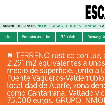
ANUNCIOS GRATIS
PISOS · CASAS · COCHES · TRABAJO
A
Inicio
Buscador anuncios
El Periódico
Ofertas y 
TERRENO rústico con luz, 
2.291 m2 equivalentes a unos
medio de superficie. Junto a l
Fuente Vaqueros-Valderrubio 
localidad de Atarfe, zona de
como Cantarrana. Vallado y c
75.000 euros. GRUPO INMO