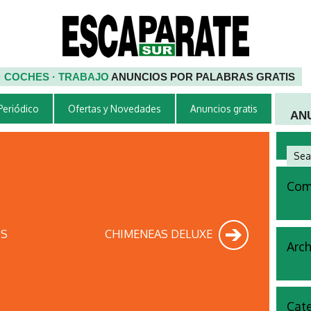
 · COCHES · TRABAJO
ANUNCIOS POR PALABRAS GRATIS
 Periódico
Ofertas y Novedades
Anuncios gratis
AN
Come
OS
CHIMENEAS DELUXE
Arch
Cate