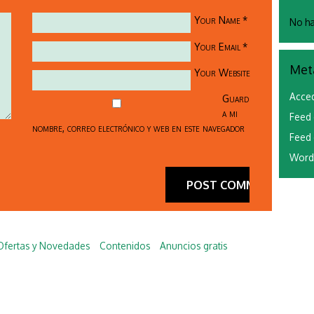
Your Name
*
No ha
Your Email
*
Met
Your Website
Acce
Guard
a mi
Feed 
nombre, correo electrónico y web en este navegador
Feed 
Word
Ofertas y Novedades
Contenidos
Anuncios gratis