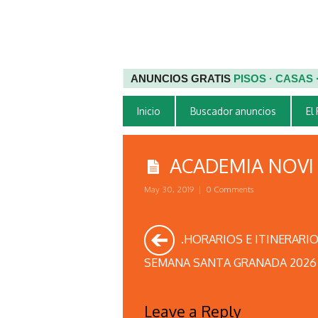
ANUNCIOS GRATIS
PISOS · CASAS
Inicio
Buscador anuncios
El
ACADEMIA NOVI
May 30, 2019
|
0 Comments
.HORARIOS E ITINERARI
SEMANA SANTA GRANADA 2026
Leave a Reply