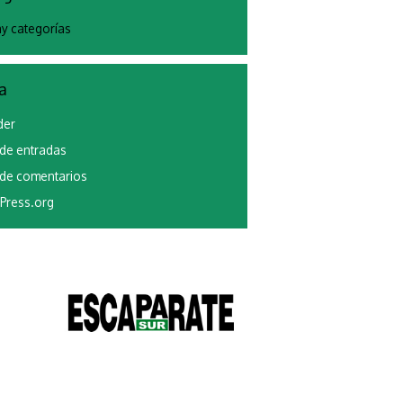
y categorías
a
der
de entradas
de comentarios
Press.org