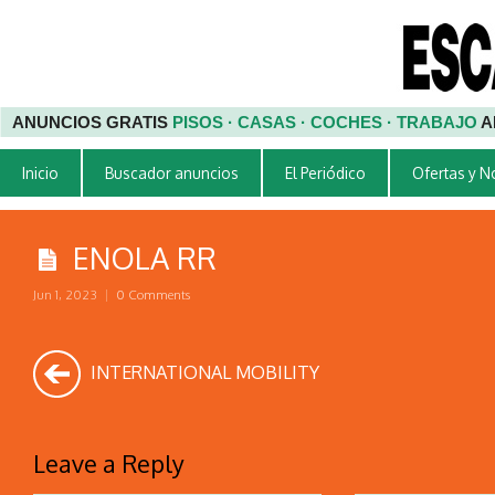
ANUNCIOS GRATIS
PISOS · CASAS · COCHES · TRABAJO
A
Inicio
Buscador anuncios
El Periódico
Ofertas y 
ENOLA RR
Jun 1, 2023
|
0 Comments
INTERNATIONAL MOBILITY
Leave a Reply