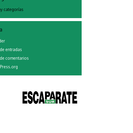
y categorías
a
der
de entradas
de comentarios
Press.org