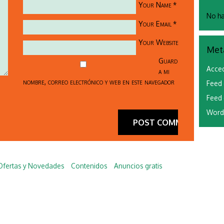
Your Name
*
No ha
Your Email
*
Your Website
Met
Guard
Acce
a mi
nombre, correo electrónico y web en este navegador
Feed 
Feed 
Word
Ofertas y Novedades
Contenidos
Anuncios gratis