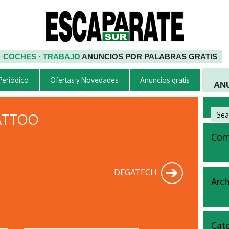
 · COCHES · TRABAJO
ANUNCIOS POR PALABRAS GRATIS
 Periódico
Ofertas y Novedades
Anuncios gratis
AN
TATTOO
Come
DEGATECH
Arch
Cate