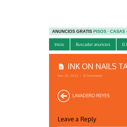
ANUNCIOS GRATIS
PISOS · CASAS
Inicio
Buscador anuncios
El
INK ON NAILS 
Nov 25, 2022
|
0 Comments
LAVADERO REYES
Leave a Reply