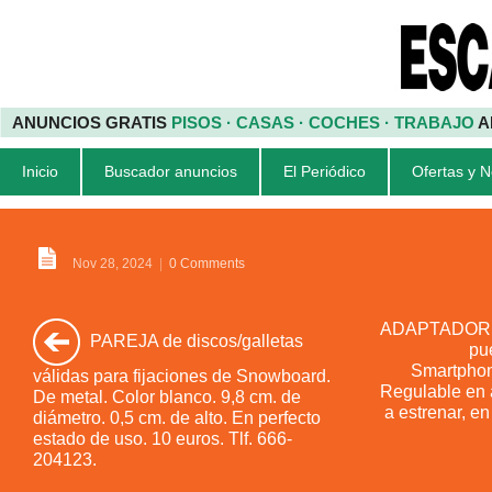
ANUNCIOS GRATIS
PISOS · CASAS · COCHES · TRABAJO
A
Inicio
Buscador anuncios
El Periódico
Ofertas y 
Nov 28, 2024
|
0 Comments
ADAPTADOR un
PAREJA de discos/galletas
pu
Smartphone
válidas para fijaciones de Snowboard.
Regulable en 
De metal. Color blanco. 9,8 cm. de
a estrenar, en
diámetro. 0,5 cm. de alto. En perfecto
estado de uso. 10 euros. Tlf. 666-
204123.