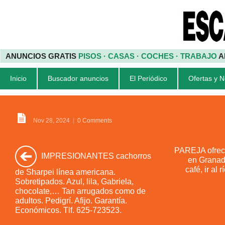
ANUNCIOS GRATIS
PISOS · CASAS · COCHES · TRABAJO
A
Inicio
Buscador anuncios
El Periódico
Ofertas y 
Nov 28, 2024
|
0 Comments
PAREJA ofrece
IMPRESIONANTES cachorros
en Granada
café, ir al r
de Sharpei línea americana.
Sobretipados. Azul, lila, Gabriela,
chocolate,… Tan arrugados como de
adultos. Pedigrí. Afijo. Garantía.
Económicos. Tlf. 625-723523.