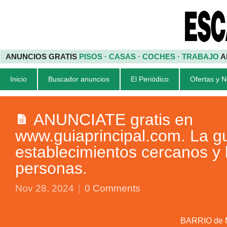
ANUNCIOS GRATIS
PISOS · CASAS · COCHES · TRABAJO
A
Inicio
Buscador anuncios
El Periódico
Ofertas y 
ANUNCIATE gratis en
www.guiaprincipal.com. La gu
establecimientos cercanos y 
personas.
Nov 28, 2024
|
0 Comments
BARRIO de M