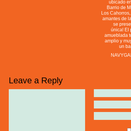
ubicado en
Barrio de M
Los Cahorros,
amantes de la
se pres
única! El 
amueblada t
amplio y muy
un ba
NAVYGAR.
Leave a Reply