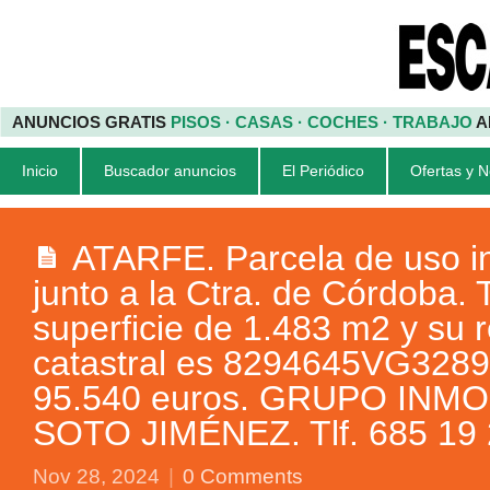
ANUNCIOS GRATIS
PISOS · CASAS · COCHES · TRABAJO
A
Inicio
Buscador anuncios
El Periódico
Ofertas y 
ATARFE. Parcela de uso in
junto a la Ctra. de Córdoba.
superficie de 1.483 m2 y su 
catastral es 8294645VG328
95.540 euros. GRUPO INMO
SOTO JIMÉNEZ. Tlf. 685 19 
Nov 28, 2024
|
0 Comments