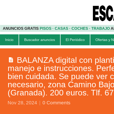
ANUNCIOS GRATIS
PISOS · CASAS · COCHES · TRABAJO
A
Inicio
Buscador anuncios
El Periódico
Ofertas y 
BALANZA digital con planti
manejo e instrucciones. Perf
bien cuidada. Se puede ver 
necesario, zona Camino Bajo
(Granada). 200 euros. Tlf. 6
Nov 28, 2024
|
0 Comments