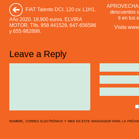
APROVECHA las
FIAT Talento DCI. 120 cv. L1H1.
descuentos q
ti en tus
Año 2020. 18.900 euros. ELVIRA
MOTOR. Tlfs. 958 441529, 647-656586
Visita www
y 655-982899.
Leave a Reply
nombre, correo electrónico y web en este navegador para la próxi