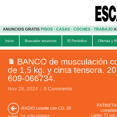
ANUNCIOS GRATIS
PISOS · CASAS · COCHES · TRABAJO
A
Inicio
Buscador anuncios
El Periódico
Ofertas y 
BANCO de musculación co
de 1,5 kg. y cinta tensora. 20
609-066734.
Nov 28, 2024
|
0 Comments
PATINETA 
RADIO casette con CD. 20
completa 
Largo: 71 cm.
euros. Tlf. 678-000597.