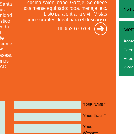
cocina-salón, baño. Garaje. Se ofrece
 Santa
totalmente equipado: ropa, menaje, etc.
sus
No ha
Listo para entrar a vivir. Vistas
unidad
inmejorables. Ideal para el descanso.
stico
ienda
Tlf. 652-673764.
Met
u
de
Acce
biente
es
Feed 
asear.
Feed
amos
DAD
Word
Your Name
*
Your Email
*
Your
Website