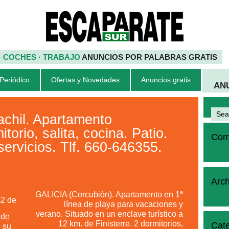
 · COCHES · TRABAJO
ANUNCIOS POR PALABRAS GRATIS
 Periódico
Ofertas y Novedades
Anuncios gratis
AN
hil. Apartamento
orio, salita, cocina. Patio.
Come
ervicios. Tlf. 660-646355.
Arch
GALICIA (Corcubión). Apartamento en 1ª
2 de
línea de playa para vacaciones y
verano. Situado en un enclave turístico a
 de
12 km. de Finisterre. 2 dormitorios,
Cate
e su