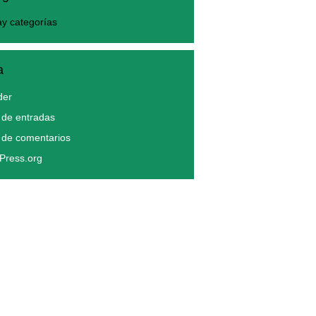
y categorías
a
der
de entradas
 de comentarios
Press.org