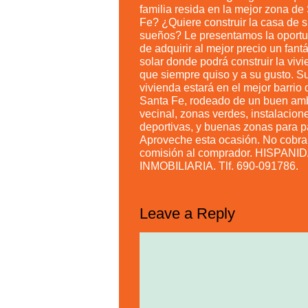
familia resida en la mejor zona de
Fe? ¿Quiere construir la casa de 
sueños? Le presentamos la oport
de adquirir al mejor precio un fantá
solar donde podrá construir la viv
que siempre quiso y a su gusto. S
vivienda estará en el mejor barrio 
Santa Fe, rodeado de un buen am
vecinal, zonas verdes, instalacion
deportivas, y buenas zonas para p
Aproveche esta ocasión. No cobr
comisión al comprador. HISPANI
INMOBILIARIA. Tlf. 690-091786.
Leave a Reply