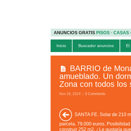
ANUNCIOS GRATIS
PISOS · CASAS
Inicio
Buscador anuncios
El
BARRIO de Monac
amueblado. Un dormit
Zona con todos los s
Nov 28, 2024
|
0 Comments
SANTA FE. Solar de 210 m
parcela. 79.000 euros. Posibilidad
construir 252 m2. ¿Le gustaría qu