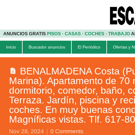
ANUNCIOS GRATIS
PISOS · CASAS · COCHES · TRABAJO
A
Inicio
Buscador anuncios
El Periódico
Ofertas y 
BENALMADENA Costa (Pu
Marina). Apartamento de 70
dormitorio, comedor, baño, c
Terraza. Jardín, piscina y rec
coches. En muy buenas cond
Magníficas vistas. Tlf. 617-8
Nov 28, 2024
|
0 Comments