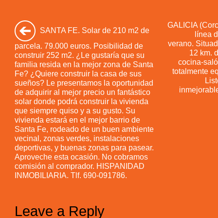
GALICIA (Corc
SANTA FE. Solar de 210 m2 de
línea 
verano. Situad
parcela. 79.000 euros. Posibilidad de
12 km. d
construir 252 m2. ¿Le gustaría que su
cocina-saló
familia resida en la mejor zona de Santa
totalmente eq
Fe? ¿Quiere construir la casa de sus
List
sueños? Le presentamos la oportunidad
inmejorable
de adquirir al mejor precio un fantástico
solar donde podrá construir la vivienda
que siempre quiso y a su gusto. Su
vivienda estará en el mejor barrio de
Santa Fe, rodeado de un buen ambiente
vecinal, zonas verdes, instalaciones
deportivas, y buenas zonas para pasear.
Aproveche esta ocasión. No cobramos
comisión al comprador. HISPANIDAD
INMOBILIARIA. Tlf. 690-091786.
Leave a Reply