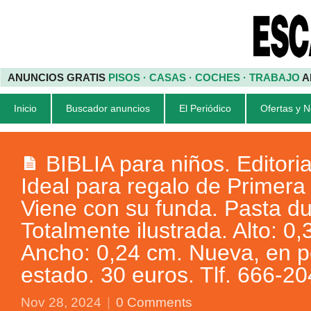
ANUNCIOS GRATIS
PISOS · CASAS · COCHES · TRABAJO
A
Inicio
Buscador anuncios
El Periódico
Ofertas y 
BIBLIA para niños. Editoria
Ideal para regalo de Primer
Viene con su funda. Pasta du
Totalmente ilustrada. Alto: 0
Ancho: 0,24 cm. Nueva, en p
estado. 30 euros. Tlf. 666-2
Nov 28, 2024
|
0 Comments