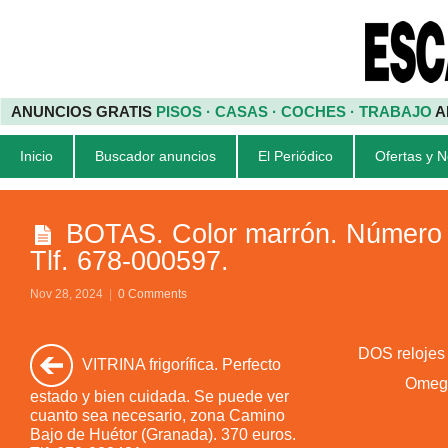
ANUNCIOS GRATIS
PISOS · CASAS · COCHES · TRABAJO
A
Inicio
Buscador anuncios
El Periódico
Ofertas y 
BOTAS. Color marrón. Número 
Tlf. 678-000597.
Nov 28, 2024
|
0 Comments
DOS relojes
VITRINA frigorífica. Perfecto
Omega
estado y bien cuidada. Se puede ver
cuanto sea necesario, zona Camino
Bajo de Huétor (Granada). 370 euros.