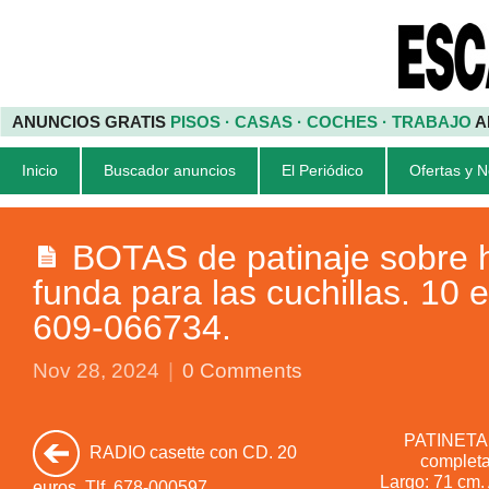
ANUNCIOS GRATIS
PISOS · CASAS · COCHES · TRABAJO
A
Inicio
Buscador anuncios
El Periódico
Ofertas y 
BOTAS de patinaje sobre h
funda para las cuchillas. 10 e
609-066734.
Nov 28, 2024
|
0 Comments
PATINETA 
RADIO casette con CD. 20
completa 
Largo: 71 cm.
euros. Tlf. 678-000597.