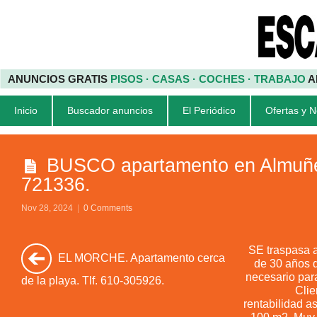
ANUNCIOS GRATIS
PISOS · CASAS · COCHES · TRABAJO
A
Inicio
Buscador anuncios
El Periódico
Ofertas y 
BUSCO apartamento en Almuñéc
721336.
Nov 28, 2024
|
0 Comments
SE traspasa 
EL MORCHE. Apartamento cerca
de 30 años d
necesario para
de la playa. Tlf. 610-305926.
Clie
rentabilidad a