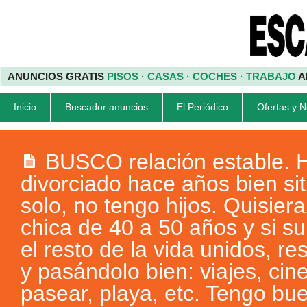
ANUNCIOS GRATIS
PISOS · CASAS · COCHES · TRABAJO
A
Inicio
Buscador anuncios
El Periódico
Ofertas y 
BUSCO relación estable.
divorciado hace años bien si
solo, no tengo hijos. Quisier
chica de 40 a 50 años y si su
el resto de la vida unidos, r
y pasándolo bien: viajes, cine
pasear, playa, etc. Tengo bu