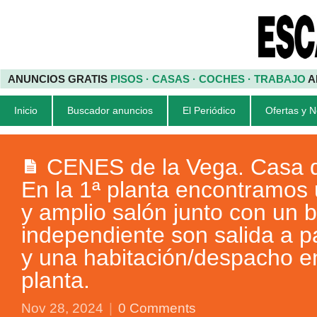
ANUNCIOS GRATIS
PISOS · CASAS · COCHES · TRABAJO
A
Inicio
Buscador anuncios
El Periódico
Ofertas y 
CENES de la Vega. Casa de
En la 1ª planta encontramos
y amplio salón junto con un 
independiente son salida a p
y una habitación/despacho e
planta.
Nov 28, 2024
|
0 Comments