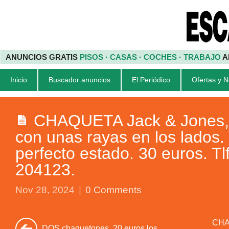
ANUNCIOS GRATIS
PISOS · CASAS · COCHES · TRABAJO
A
Inicio
Buscador anuncios
El Periódico
Ofertas y 
CHAQUETA Jack & Jones, c
con unas rayas en los lados. 
perfecto estado. 30 euros. Tl
204123.
Nov 28, 2024
|
0 Comments
CHA
DOS chaquetones. 20 euros los