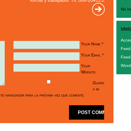
formal y trabajador. Tlf. 666-204123.
No ha
Met
Acce
Your Name
*
Feed 
Your Email
*
Feed
Your
Word
Website
Guard
a mi
te navegador para la próxima vez que comente.