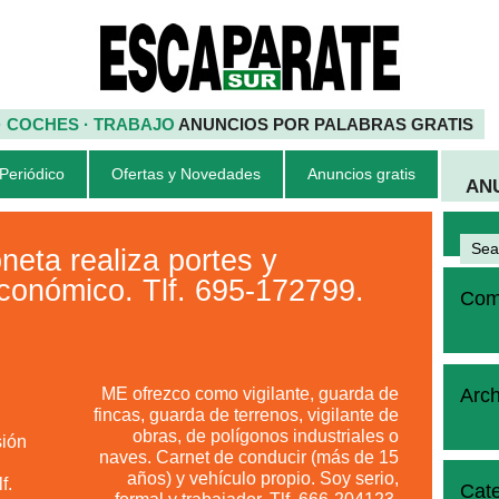
 · COCHES · TRABAJO
ANUNCIOS POR PALABRAS GRATIS
 Periódico
Ofertas y Novedades
Anuncios gratis
AN
eta realiza portes y
conómico. Tlf. 695-172799.
Come
ME ofrezco como vigilante, guarda de
Arch
fincas, guarda de terrenos, vigilante de
obras, de polígonos industriales o
sión
naves. Carnet de conducir (más de 15
años) y vehículo propio. Soy serio,
f.
Cate