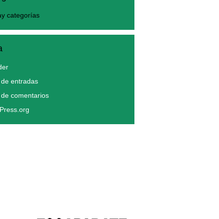
y categorías
a
der
de entradas
 de comentarios
Press.org