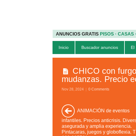
ANUNCIOS GRATIS
PISOS · CASAS
Inicio
Buscador anuncios
El
CHICO con furgon
mudanzas. Precio e
Nov 28, 2024
|
0 Comments
ANIMACIÓN de eventos
infantiles. Precios anticrisis. Diver
asegurada y amplia experiencia.
Pintacaras, juegos y globoflexia. Tl