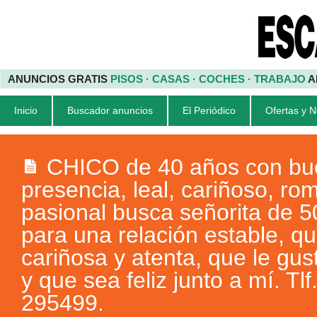
ANUNCIOS GRATIS
PISOS · CASAS · COCHES · TRABAJO
A
Inicio
Buscador anuncios
El Periódico
Ofertas y 
CHICO de 40 años con bu
presencia, leal, cariñoso, ro
pasional busca señorita de 5
para una relación estable, q
cariñosa y atenta, que le guste
y que sea feliz junto a mí. Tlf
295499.