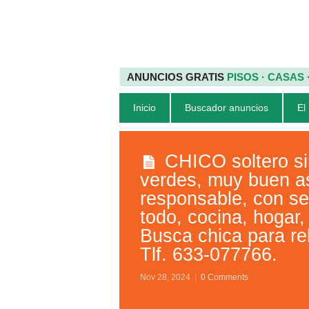
ANUNCIOS GRATIS
PISOS · CASAS
Inicio
Buscador anuncios
El
CHICO soltero sin
verdes, muy buen a
responsable, con se
todo, cocina, hogar,
Busca chica para re
Tlf. 633-077766.
Nov 28, 2024
|
0 Comments