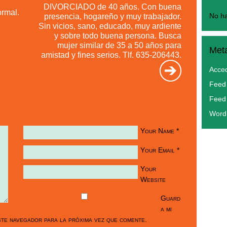
DIVORCIADO de 40 años. Con buena
rmal.
presencia, hogareño y muy trabajador.
No ha
Sin vicios, sano, educado, muy ardiente
y sobre todo buena persona. Busca
mujer similar de 35 a 50 años para
Met
amistad y fines serios. Tlf. 635-206443.
Acce
Feed 
Feed
Word
Your Name
*
Your Email
*
Your
Website
Guard
a mi
te navegador para la próxima vez que comente.