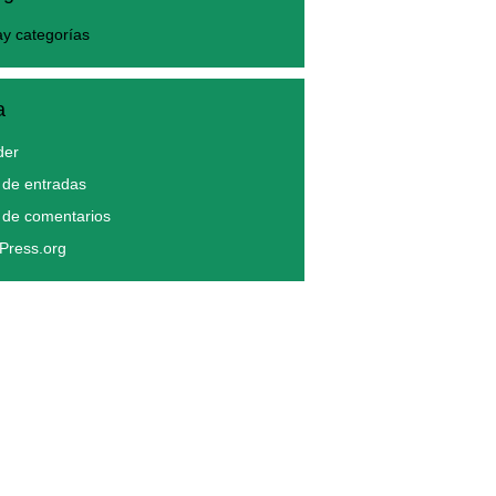
y categorías
a
der
de entradas
 de comentarios
Press.org