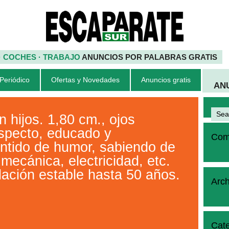
 · COCHES · TRABAJO
ANUNCIOS POR PALABRAS GRATIS
 Periódico
Ofertas y Novedades
Anuncios gratis
AN
 hijos. 1,80 cm., ojos
specto, educado y
Come
ntido de humor, sabiendo de
 mecánica, electricidad, etc.
lación estable hasta 50 años.
Arch
Cate