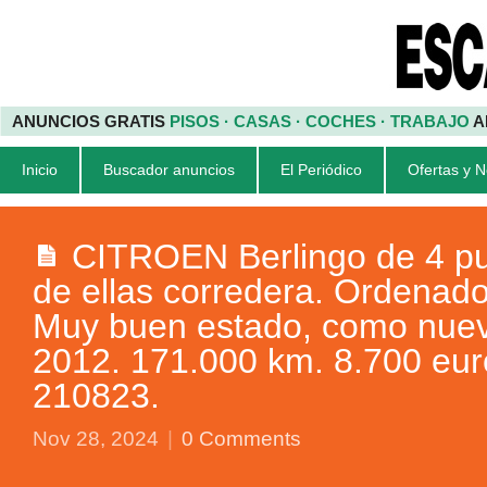
ANUNCIOS GRATIS
PISOS · CASAS · COCHES · TRABAJO
A
Inicio
Buscador anuncios
El Periódico
Ofertas y 
CITROEN Berlingo de 4 pu
de ellas corredera. Ordenado
Muy buen estado, como nue
2012. 171.000 km. 8.700 euro
210823.
Nov 28, 2024
|
0 Comments