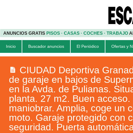
ANUNCIOS GRATIS
PISOS · CASAS · COCHES · TRABAJO
A
Inicio
Buscador anuncios
El Periódico
Ofertas y 
CIUDAD Deportiva Granad
de garaje en bajos de Super
en la Avda. de Pulianas. Situ
planta. 27 m2. Buen acceso. 
maniobrar. Amplia, coge un 
moto. Garaje protegido con 
seguridad. Puerta automátic