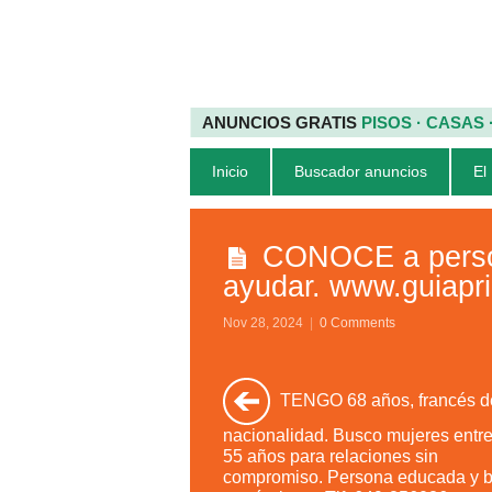
ANUNCIOS GRATIS
PISOS · CASAS
Inicio
Buscador anuncios
El
CONOCE a person
ayudar. www.guiapri
Nov 28, 2024
|
0 Comments
TENGO 68 años, francés d
nacionalidad. Busco mujeres entre
55 años para relaciones sin
compromiso. Persona educada y b