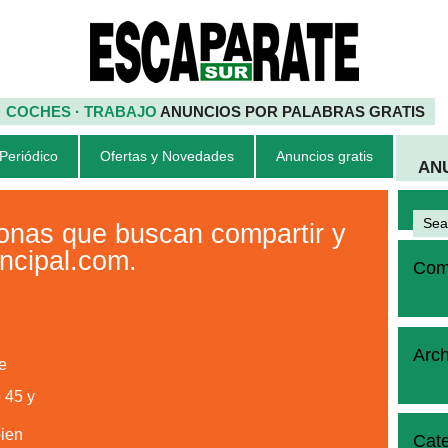
 · COCHES · TRABAJO
ANUNCIOS POR PALABRAS GRATIS
 Periódico
Ofertas y Novedades
Anuncios gratis
AN
as que buscan compartir y
ncipal.com.
Come
Arch
e
 45 y
ien
Cate