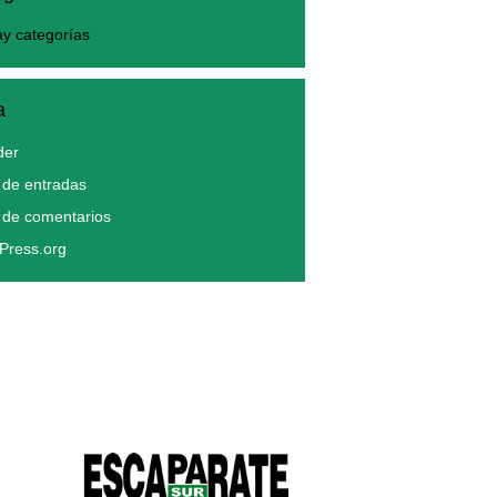
y categorías
a
der
de entradas
 de comentarios
Press.org