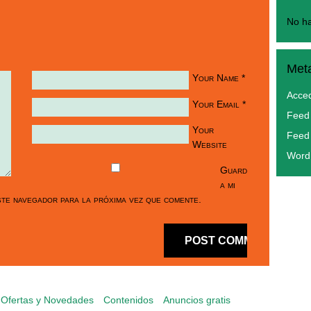
No ha
Met
Your Name
*
Acce
Your Email
*
Feed 
Your
Feed
Website
Word
Guard
a mi
te navegador para la próxima vez que comente.
Ofertas y Novedades
Contenidos
Anuncios gratis