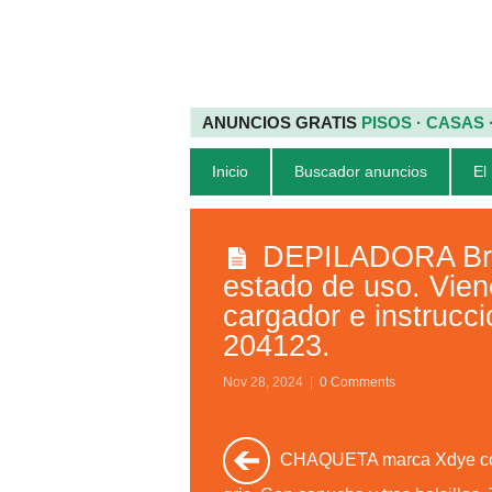
ANUNCIOS GRATIS
PISOS · CASAS
Inicio
Buscador anuncios
El
DEPILADORA Brau
estado de uso. Vien
cargador e instrucci
204123.
Nov 28, 2024
|
0 Comments
CHAQUETA marca Xdye co