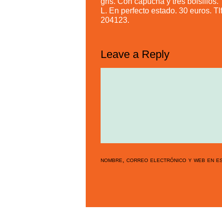
gris. Con capucha y tres bolsillos. 
L. En perfecto estado. 30 euros. Tlf
204123.
Leave a Reply
nombre, correo electrónico y web en es