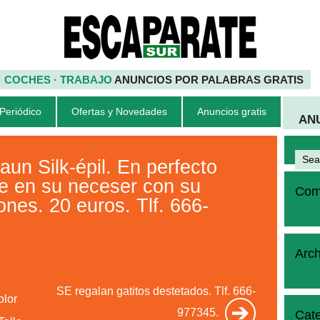
 · COCHES · TRABAJO
ANUNCIOS POR PALABRAS GRATIS
 Periódico
Ofertas y Novedades
Anuncios gratis
AN
n Silk-épil. En perfecto
e en su neceser con su
Come
ones. 20 euros. Tlf. 666-
Arch
SE regalan gatitos destetados. Tlf. 666-
lor
977345.
Cate