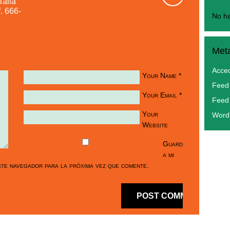
Talla
. 666-
No ha
Met
Acce
Your Name
*
Feed 
Your Email
*
Feed
Your
Word
Website
Guard
a mi
te navegador para la próxima vez que comente.