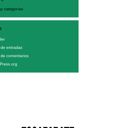
y categorías
a
der
de entradas
 de comentarios
Press.org