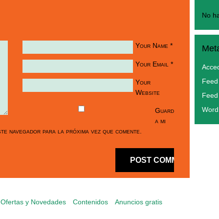
No ha
Your Name
*
Met
Your Email
*
Acce
Feed 
Your
Website
Feed
Word
Guard
a mi
te navegador para la próxima vez que comente.
Ofertas y Novedades
Contenidos
Anuncios gratis