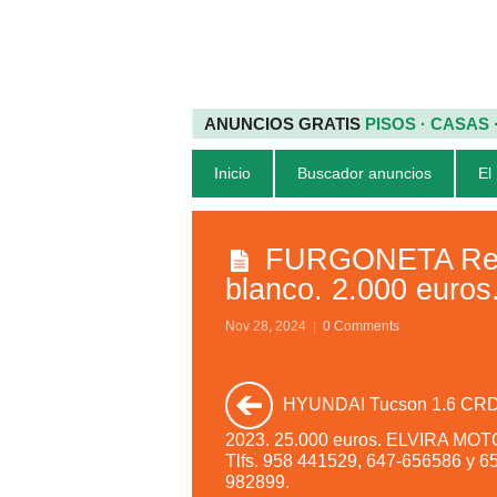
ANUNCIOS GRATIS
PISOS · CASAS
Inicio
Buscador anuncios
El
FURGONETA Rena
blanco. 2.000 euros
Nov 28, 2024
|
0 Comments
HYUNDAI Tucson 1.6 CRDI
2023. 25.000 euros. ELVIRA MOT
Tlfs. 958 441529, 647-656586 y 6
982899.