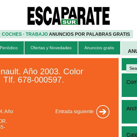
 · COCHES · TRABAJO
ANUNCIOS POR PALABRAS GRATIS
 Periódico
Ofertas y Novedades
Anuncios gratis
AN
ult. Año 2003. Color
. Tlf. 678-000597.
Come
Arch
. Año
Entrada siguiente
OR.
55-
Cate