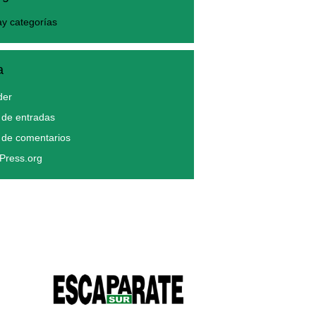
y categorías
a
der
de entradas
 de comentarios
Press.org