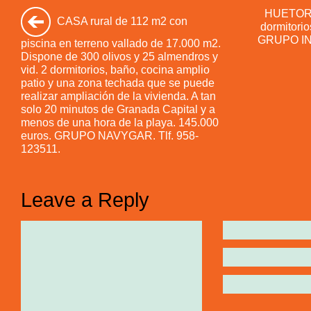
HUETOR 
CASA rural de 112 m2 con
dormitorio
GRUPO IN
piscina en terreno vallado de 17.000 m2.
Dispone de 300 olivos y 25 almendros y
vid. 2 dormitorios, baño, cocina amplio
patio y una zona techada que se puede
realizar ampliación de la vivienda. A tan
solo 20 minutos de Granada Capital y a
menos de una hora de la playa. 145.000
euros. GRUPO NAVYGAR. Tlf. 958-
123511.
Leave a Reply