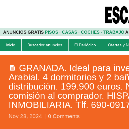
ANUNCIOS GRATIS
PISOS · CASAS · COCHES · TRABAJO
A
Inicio
Buscador anuncios
El Periódico
Ofertas y 
GRANADA. Ideal para inve
Arabial. 4 dormitorios y 2 b
distribución. 199.900 euros
comisión al comprador. HI
INMOBILIARIA. Tlf. 690-091
Nov 28, 2024
|
0 Comments