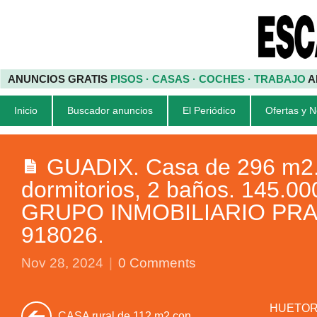
ANUNCIOS GRATIS
PISOS · CASAS · COCHES · TRABAJO
A
Inicio
Buscador anuncios
El Periódico
Ofertas y 
GUADIX. Casa de 296 m2.
dormitorios, 2 baños. 145.00
GRUPO INMOBILIARIO PRADA
918026.
Nov 28, 2024
|
0 Comments
HUETOR 
CASA rural de 112 m2 con