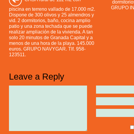
dormitorio
GRUPO IN
piscina en terreno vallado de 17.000 m2.
Dispone de 300 olivos y 25 almendros y
vid. 2 dormitorios, baño, cocina amplio
patio y una zona techada que se puede
realizar ampliación de la vivienda. A tan
solo 20 minutos de Granada Capital y a
menos de una hora de la playa. 145.000
euros. GRUPO NAVYGAR. Tlf. 958-
123511.
Leave a Reply