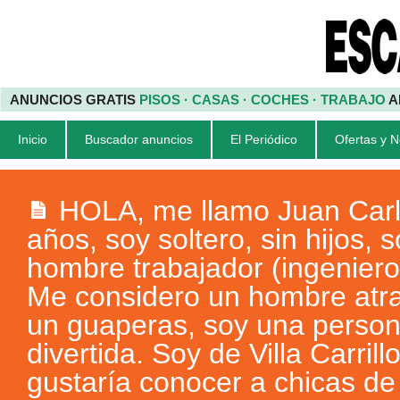
ANUNCIOS GRATIS
PISOS · CASAS · COCHES · TRABAJO
A
Inicio
Buscador anuncios
El Periódico
Ofertas y 
HOLA, me llamo Juan Carl
años, soy soltero, sin hijos, 
hombre trabajador (ingenier
Me considero un hombre atra
un guaperas, soy una person
divertida. Soy de Villa Carril
gustaría conocer a chicas de