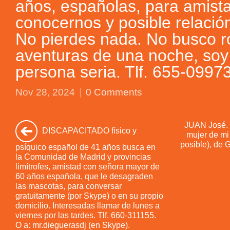
años, españolas, para amist
conocernos y posible relació
No pierdes nada. No busco ro
aventuras de una noche, soy
persona seria. Tlf. 655-0997
Nov 28, 2024
|
0 Comments
JUAN José. 
DISCAPACITADO físico y
mujer de mi
posible), de 
psíquico español de 41 años busca en
la Comunidad de Madrid y provincias
limítrofes, amistad con señora mayor de
60 años española, que le desagraden
las mascotas, para conversar
gratuitamente (por Skype) o en su propio
domicilio. Interesadas llamar de lunes a
viernes por las tardes. Tlf. 660-311155.
O a: mr.dieguerasdj (en Skype).