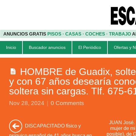
ANUNCIOS GRATIS
PISOS · CASAS · COCHES · TRABAJO
A
Inicio
Buscador anuncios
El Periódico
Ofertas y 
HOMBRE de Guadix, soltero
y con 67 años desearía cono
soltera sin cargas. Tlf. 675-
Nov 28, 2024
|
0 Comments
JUAN José. 
DISCAPACITADO físico y
mujer de mi
posible), de 
psíquico español de 41 años busca en